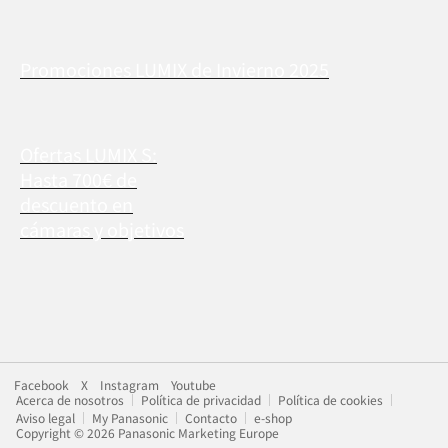
Promociones LUMIX de Invierno 2025
Ofertas LUMIX S:
Hasta 700€ de
descuento en
cámaras y objetivos
Facebook
X
Instagram
Youtube
Acerca de nosotros
Política de privacidad
Política de cookies
Aviso legal
My Panasonic
Contacto
e-shop
Copyright © 2026 Panasonic Marketing Europe