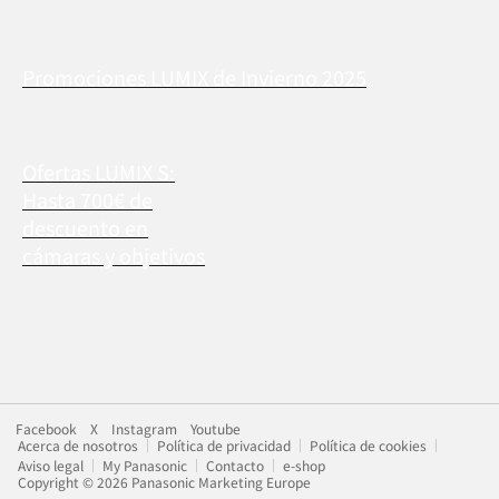
Promociones LUMIX de Invierno 2025
Ofertas LUMIX S:
Hasta 700€ de
descuento en
cámaras y objetivos
Facebook
X
Instagram
Youtube
Acerca de nosotros
Política de privacidad
Política de cookies
Aviso legal
My Panasonic
Contacto
e-shop
Copyright © 2026 Panasonic Marketing Europe