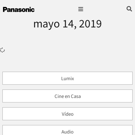
mayo 14, 2019
Fotografía & Video
Sonido & Música
Hogar & cocina
Lumix
Cine en Casa
Vídeo
Audio