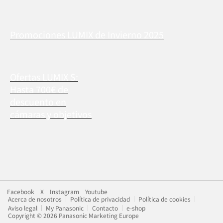
Promociones LUMIX de Invierno 2025
Ofertas LUMIX S:
Hasta 700€ de
descuento en
cámaras y objetivos
Facebook
X
Instagram
Youtube
Acerca de nosotros
Política de privacidad
Política de cookies
Aviso legal
My Panasonic
Contacto
e-shop
Copyright © 2026 Panasonic Marketing Europe