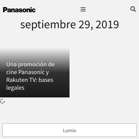
septiembre 29, 2019
Fotografía & Video
Sonido & Música
Hogar & cocina
Una promoción de
cine Panasonic y
Rakuten TV: bases
legales
Lumix