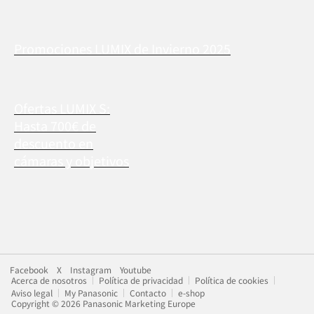
Promociones LUMIX de Invierno 2025
Ofertas LUMIX S:
Hasta 700€ de
descuento en
cámaras y objetivos
Facebook
X
Instagram
Youtube
Acerca de nosotros
Política de privacidad
Política de cookies
Aviso legal
My Panasonic
Contacto
e-shop
Copyright © 2026 Panasonic Marketing Europe