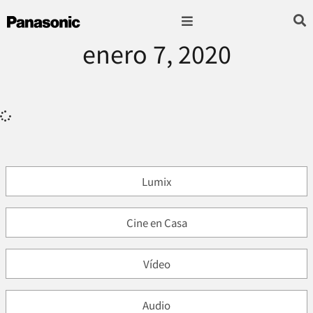
enero 7, 2020
Fotografía & Video
Sonido & Música
Hogar & cocina
Lumix
Cine en Casa
Vídeo
Audio