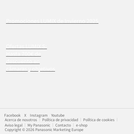
Promociones LUMIX de Invierno 2025
Ofertas LUMIX S:
Hasta 700€ de
descuento en
cámaras y objetivos
Facebook
X
Instagram
Youtube
Acerca de nosotros
Política de privacidad
Política de cookies
Aviso legal
My Panasonic
Contacto
e-shop
Copyright © 2026 Panasonic Marketing Europe