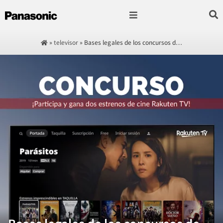
Fotografía & Video
Sonido & Música
Hogar & cocina
»
televisor
»
Bases legales de los concursos d…