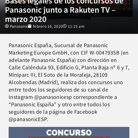
Bases legales de los concursos de
Panasonic junto a Rakuten TV –
marzo 2020
Panasonic
febrero 16, 2020
11:15 am
Panasonic España, Sucursal de Panasonic
Marketing Europe GmbH, con CIF W-0047935B (en
adelante Panasonic España) con dirección en
Calle Caléndula 93, Edificio G, Planta Baja nº 6 y 7,
Miniparc III, El Soto de la Moraleja, 28109
Alcobendas (Madrid), realiza dos concursos uno
entre todos los seguidores de su canal de
Instagram @panasonicesp correspondiente a
“Panasonic España” y otro entre todos los
seguidores de la página de Facebook
@panasonicESP.