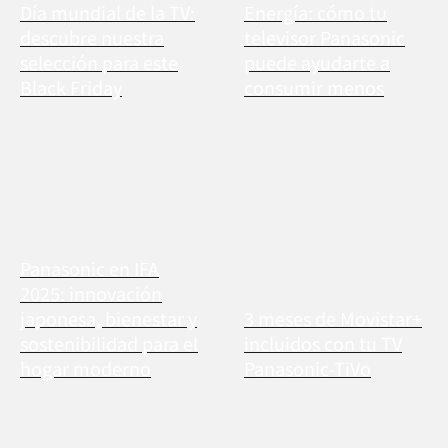
Día mundial de la TV:
Energía: cómo tu
descubre nuestra
televisor Panasonic
selección para este
puede ayudarte a
Black Friday
consumir menos
Panasonic en IFA
2025: innovación
japonesa, bienestar y
3 meses de Movistar+
sostenibilidad para el
incluidos con tu TV
hogar moderno
Panasonic-TiVo