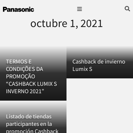
octubre 1, 2021
Fotografía & Video
Sonido & Música
Hogar & cocina
TERMOS E
Cashback de invierno
CONDIÇÕES DA
Lumix S
PROMOÇÃO
“CASHBACK LUMIX S
INVERNO 2021”
Listado de tiendas
participantes en la
promoción Cashback