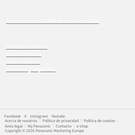
Promociones LUMIX de Invierno 2025
Ofertas LUMIX S:
Hasta 700€ de
descuento en
cámaras y objetivos
Facebook
X
Instagram
Youtube
Acerca de nosotros
Política de privacidad
Política de cookies
Aviso legal
My Panasonic
Contacto
e-shop
Copyright © 2026 Panasonic Marketing Europe