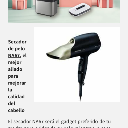
Secador
de pelo
NA67
, el
mejor
aliado
para
mejorar
la
calidad
del
cabello
El secador NA67 será el gadget preferido de tu
madre para cuidar de su pelo mientras lo seca.