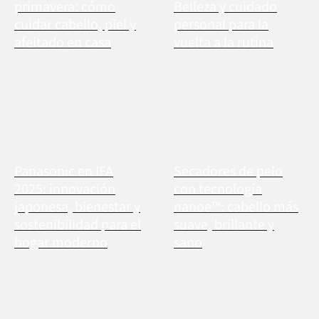
primavera: cómo
Belleza y cuidado
cuidar cabello, piel y
personal para la
afeitado en casa
vuelta a la rutina
Panasonic en IFA
Secadores de pelo
2025: innovación
con tecnología
japonesa, bienestar y
nanoe™: cabello más
sostenibilidad para el
suave, brillante y
hogar moderno
sano