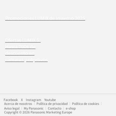
Promociones LUMIX de Invierno 2025
Ofertas LUMIX S:
Hasta 700€ de
descuento en
cámaras y objetivos
Facebook
X
Instagram
Youtube
Acerca de nosotros
Política de privacidad
Política de cookies
Aviso legal
My Panasonic
Contacto
e-shop
Copyright © 2026 Panasonic Marketing Europe