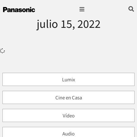
julio 15, 2022
Fotografía & Video
Sonido & Música
Hogar & cocina
Lumix
Cine en Casa
Vídeo
Audio