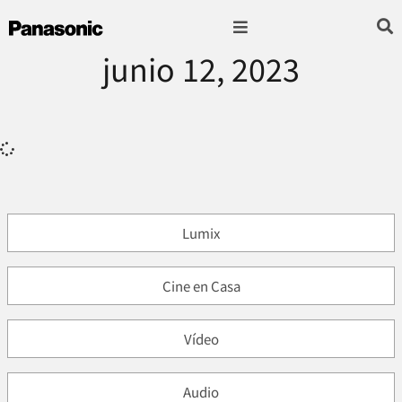
junio 12, 2023
Fotografía & Video
Sonido & Música
Hogar & cocina
Lumix
Cine en Casa
Vídeo
Audio