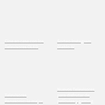
Cine en casa con los
Sorteo Instagram
Televisores OLED
Diablo IV
Nuevos Televisores
Televisores
para disfrutar de
Panasonic: la mejor
películas y gaming