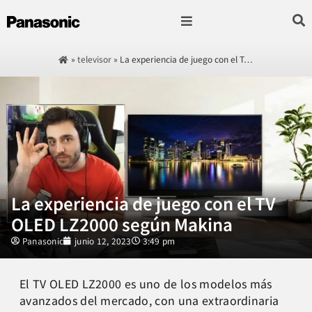
Fotografía & Video
Sonido & Música
Hogar & cocina
»
televisor
»
La experiencia de juego con el T…
La experiencia de juego con el TV
OLED LZ2000 según Makina
Panasonic
junio 12, 2023
3:49 pm
El TV OLED LZ2000 es uno de los modelos más
avanzados del mercado, con una extraordinaria