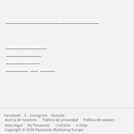
Promociones LUMIX de Invierno 2025
Ofertas LUMIX S:
Hasta 700€ de
descuento en
cámaras y objetivos
Facebook
X
Instagram
Youtube
Acerca de nosotros
Política de privacidad
Política de cookies
Aviso legal
My Panasonic
Contacto
e-shop
Copyright © 2026 Panasonic Marketing Europe