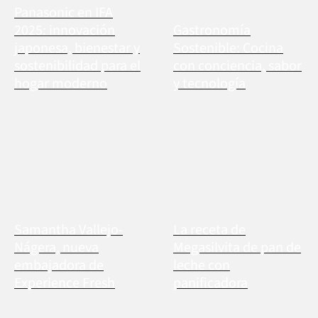
Panasonic en IFA
2025: innovación
Gastronomía
japonesa, bienestar y
Sostenible: Cocina
sostenibilidad para el
con conciencia, sabor
hogar moderno
y tecnología
Samantha Vallejo-
La receta de
Nágera, nueva
Megasilvita de pan de
embajadora de
leche con
Experience Fresh
panificadora