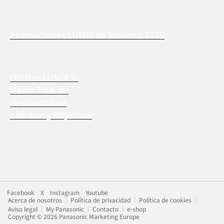
Promociones LUMIX de Invierno 2025
Ofertas LUMIX S:
Hasta 700€ de
descuento en
cámaras y objetivos
Facebook
X
Instagram
Youtube
Acerca de nosotros
Política de privacidad
Política de cookies
Aviso legal
My Panasonic
Contacto
e-shop
Copyright © 2026 Panasonic Marketing Europe