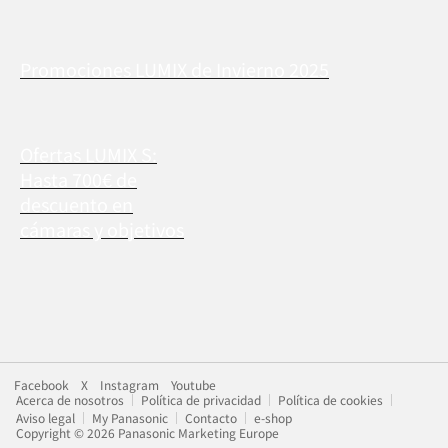
Promociones LUMIX de Invierno 2025
Ofertas LUMIX S:
Hasta 700€ de
descuento en
cámaras y objetivos
Facebook
X
Instagram
Youtube
Acerca de nosotros
Política de privacidad
Política de cookies
Aviso legal
My Panasonic
Contacto
e-shop
Copyright © 2026 Panasonic Marketing Europe