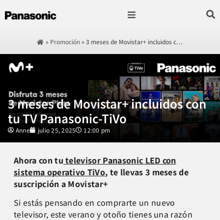
Fotografía & Video
Sonido & Música
Hogar & cocina
»
Promoción
»
3 meses de Movistar+ incluidos c…
3 meses de Movistar+ incluidos con
tu TV Panasonic-TiVo
Anne
julio 25, 2025
12:00 pm
Ahora con tu
televisor Panasonic LED con
sistema operativo TiVo
, te llevas 3 meses de
suscripción a Movistar+
Si estás pensando en comprarte un nuevo
televisor, este verano y otoño tienes una razón