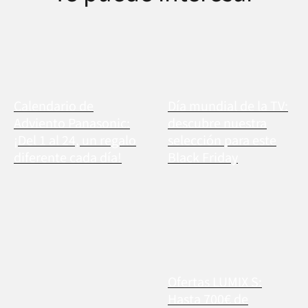
Calendario de
Día mundial de la TV:
Adviento Panasonic:
descubre nuestra
¡Del 1 al 24, un regalo
selección para este
diferente cada día!
Black Friday
Ofertas LUMIX S:
Hasta 700€ de