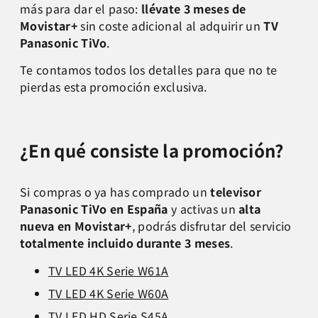
más para dar el paso:
llévate 3 meses de
Movistar+
sin coste adicional al adquirir un
TV
Panasonic TiVo
.
Te contamos todos los detalles para que no te
pierdas esta promoción exclusiva.
¿En qué consiste la promoción?
Si compras o ya has comprado un
televisor
Panasonic TiVo en España
y activas un
alta
nueva en Movistar+
, podrás disfrutar del servicio
totalmente incluido durante 3 meses
.
TV LED 4K Serie W61A
TV LED 4K Serie W60A
TV LED HD Serie S45A