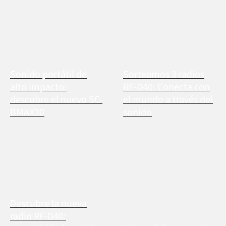
Sonido portátil de
Sorteamos 3 radios
alto impacto:
RF-D40: Conecta con
descubre el nuevo SC-
el mundo a través del
BMAX30
sonido
Descubre la nueva
radio RF-D40: