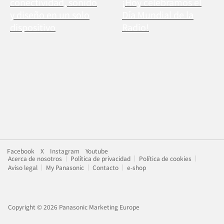
conectividad, sonido
¡Hoy celebramos el
y diseño en un solo
Día Mundial de la
dispositivo
Radio!
Facebook
X
Instagram
Youtube
Acerca de nosotros
Política de privacidad
Política de cookies
Aviso legal
My Panasonic
Contacto
e-shop
Copyright © 2026 Panasonic Marketing Europe