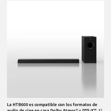
La HTB600 es compatible con los formatos de
audio de cine en casa
Dolby Atmos
® y DTS:X™
. El