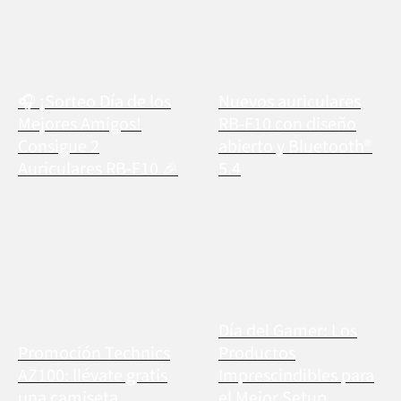
🎧 ¡Sorteo Día de los
Nuevos auriculares
Mejores Amigos!
RB-F10 con diseño
Consigue 2
abierto y Bluetooth®
Auriculares RB-F10 🎉
5.4
Día del Gamer: Los
Promoción Technics
Productos
AZ100: llévate gratis
Imprescindibles para
una camiseta
el Mejor Setup