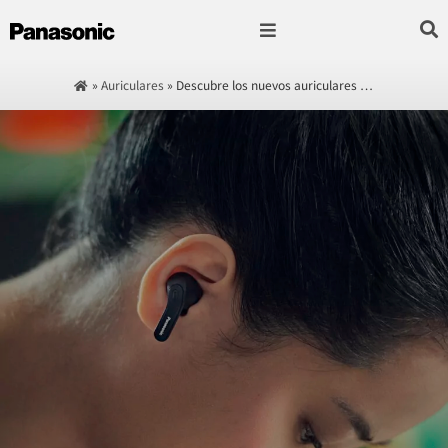
Fotografía & Video
Sonido & Música
Hogar & cocina
»
Auriculares
»
Descubre los nuevos auriculares …