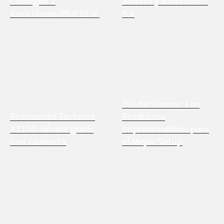
Consigue 2
abierto y Bluetooth®
Auriculares RB-F10 🎉
5.4
Día del Gamer: Los
Promoción Technics
Productos
AZ100: llévate gratis
Imprescindibles para
una camiseta
el Mejor Setup