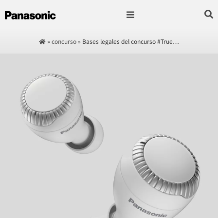
Fotografía & Video
Sonido & Música
Hogar & cocina
»
concurso
»
Bases legales del concurso #True…