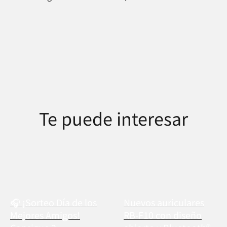
Te puede interesar
🎧 ¡Sorteo Día de los
Nuevos auriculares
Mejores Amigos!
RB-F10 con diseño