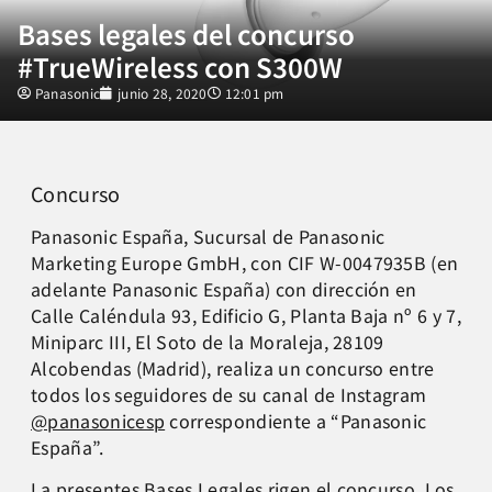
Bases legales del concurso
#TrueWireless con S300W
Panasonic
junio 28, 2020
12:01 pm
Concurso
Panasonic España, Sucursal de Panasonic
Marketing Europe GmbH, con CIF W-0047935B (en
adelante Panasonic España) con dirección en
Calle Caléndula 93, Edificio G, Planta Baja nº 6 y 7,
Miniparc III, El Soto de la Moraleja, 28109
Alcobendas (Madrid), realiza un concurso entre
todos los seguidores de su canal de Instagram
@panasonicesp
correspondiente a “Panasonic
España”.
La presentes Bases Legales rigen el concurso. Los