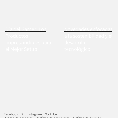
Día del Gamer: Los
Novedades enfocadas
Productos
a la sostenibilidad y el
Imprescindibles para
desarrollo
el Mejor Setup
tecnológico
Facebook
X
Instagram
Youtube
Acerca de nosotros
Política de privacidad
Política de cookies