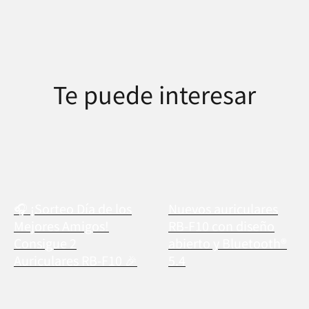
Te puede interesar
🎧 ¡Sorteo Día de los
Nuevos auriculares
Mejores Amigos!
RB-F10 con diseño
Consigue 2
abierto y Bluetooth®
Auriculares RB-F10 🎉
5.4