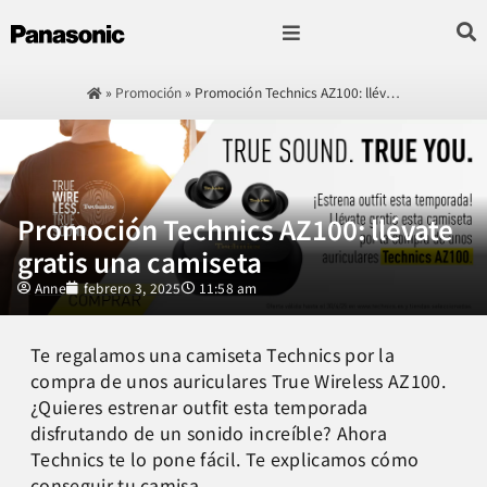
Fotografía & Video
Sonido & Música
Hogar & cocina
»
Promoción
»
Promoción Technics AZ100: llév…
Promoción Technics AZ100: llévate
gratis una camiseta
Anne
febrero 3, 2025
11:58 am
Te regalamos una camiseta Technics por la
compra de unos auriculares True Wireless AZ100.
¿Quieres estrenar outfit esta temporada
disfrutando de un sonido increíble? Ahora
Technics te lo pone fácil. Te explicamos cómo
conseguir tu camisa.