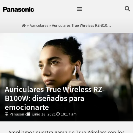
Fotografía & Video
Sonido & Música
Hogar & cocina
»
Auriculares
»
Auriculares True Wireless RZ-B10…
Auriculares True Wireless RZ-
B100W: diseñados para
emocionarte
Panasonic
junio 18, 2021
10:17 am
Ampliamos nuestra
gama de True Wireless
con los