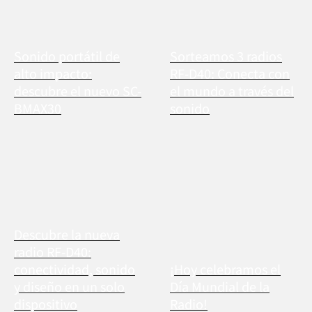
Sonido portátil de
Sorteamos 3 radios
alto impacto:
RF-D40: Conecta con
descubre el nuevo SC-
el mundo a través del
BMAX30
sonido
Descubre la nueva
radio RF-D40:
conectividad, sonido
¡Hoy celebramos el
y diseño en un solo
Día Mundial de la
dispositivo
Radio!