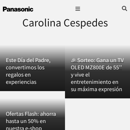
Carolina Cespedes
Fotografía & Video
Sonido & Música
Hogar & cocina
Este Día del Padre,
🎉 Sorteo: Gana un TV
convertimos los
OLED MZ800E de 55’’
regalos en
y vive el
experiencias
entretenimiento en
su máxima expresión
Ofertas Flash: ahorra
hasta un 50% en
nuestra e-shop