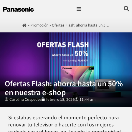
Fotografía & Video
Sonido & Música
Hogar & cocina
»
Promoción
»
Ofertas Flash: ahorra hasta un 5…
Ofertas Flash: ahorra hasta un 50%
en nuestra e-shop
Carolina Cespedes
febrero 18, 2025
11:44 am
Si estabas esperando el momento perfecto para
renovar tu televisor o hacerte con los mejores
gadgets para el hogar, ha llegado la oportunidad