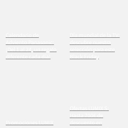
Calendario de
Día mundial de la TV:
Adviento Panasonic:
descubre nuestra
¡Del 1 al 24, un regalo
selección para este
diferente cada día!
Black Friday
Ofertas LUMIX S:
Hasta 700€ de
Promociones LUMIX
descuento en