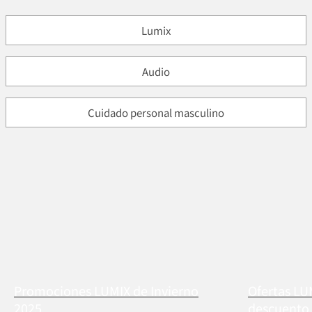
Lumix
Audio
Cuidado personal masculino
Promociones LUMIX de Invierno
Ofertas LU
2025
descuento 