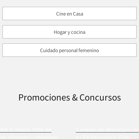
Cine en Casa
Hogar y cocina
Cuidado personal femenino
Promociones & Concursos
MIX S: Hasta 700€ de
3 meses de Movistar+ in
en cámaras y objetivos
tu TV Panasonic-TiVo