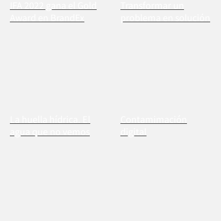
IFA 2022 gana el Gold
Transformar un
Award en BrandEx
problema en solución
La huella hídrica. El
Contamimación
agua que no vemos
digital