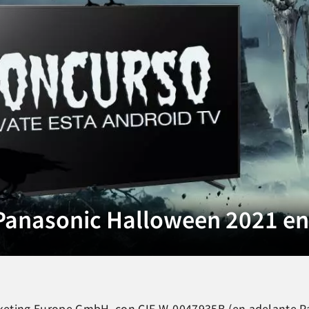
 Panasonic Halloween 2021 e
keting Europe GmbH, con CIF W-0047935B (en adelante Pa