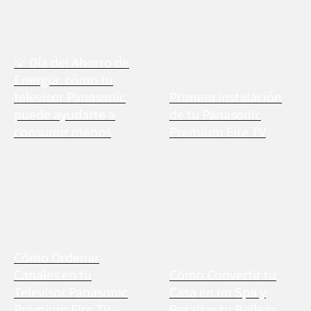
💡 Día del Ahorro de
Energía: cómo tu
televisor Panasonic
Primera instalación
puede ayudarte a
de tu Panasonic
consumir menos
Premium Fire TV
Cómo Ordenar
Canales en tu
Cómo Convertir tu
Televisor Panasonic
Casa en un Spa y
Premium Fire TV –
Resaltar tu Belleza