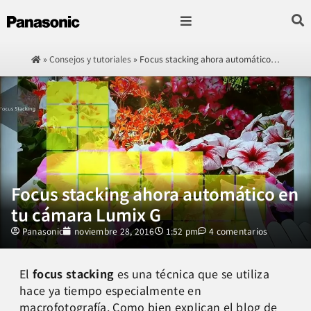
Fotografía & Video
Sonido & Música
Hogar & cocina
»
Consejos y tutoriales
»
Focus stacking ahora automático…
Focus stacking ahora automático en
tu cámara Lumix G
Panasonic
noviembre 28, 2016
1:52 pm
4 comentarios
El
focus stacking
es una técnica que se utiliza
hace ya tiempo especialmente en
macrofotografía. Como bien explican
el blog de