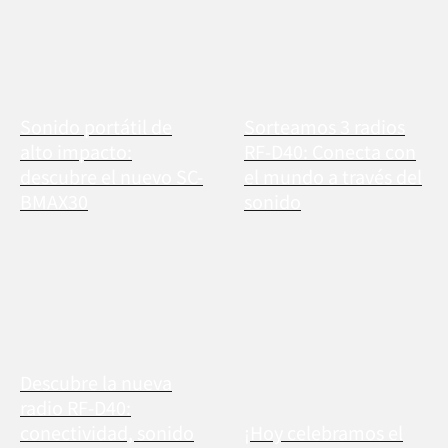
Sonido portátil de
Sorteamos 3 radios
alto impacto:
RF-D40: Conecta con
descubre el nuevo SC-
el mundo a través del
BMAX30
sonido
Descubre la nueva
radio RF-D40:
conectividad, sonido
¡Hoy celebramos el