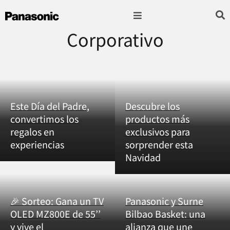
Corporativo
Fotografía & Video
Sonido & Música
Hogar & cocina
Este Día del Padre,
Descubre los
convertimos los
productos más
regalos en
exclusivos para
experiencias
sorprender esta
Navidad
🎉 Sorteo: Gana un TV
Panasonic y Surne
OLED MZ800E de 55’’
Bilbao Basket: una
y vive el
alianza que une