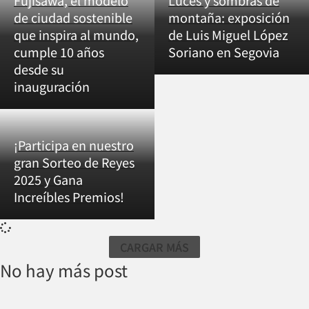
Fujisawa, el modelo
Luces y sombras de
de ciudad sostenible
montaña: exposición
que inspira al mundo,
de Luis Miguel López
cumple 10 años
Soriano en Segovia
desde su
inauguración
¡Participa en nuestro
gran Sorteo de Reyes
2025 y Gana
Increíbles Premios!
CARGAR MÁS
No hay más post