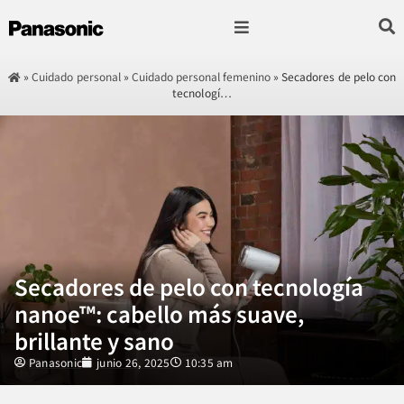
Fotografía & Video
Sonido & Música
Hogar & cocina
»
Cuidado personal
»
Cuidado personal femenino
»
Secadores de pelo con
tecnologí…
Secadores de pelo con tecnología
nanoe™: cabello más suave,
brillante y sano
Panasonic
junio 26, 2025
10:35 am