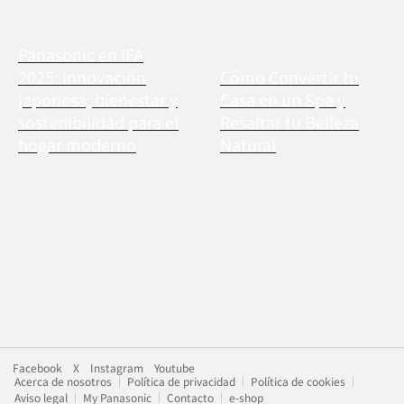
Panasonic en IFA
2025: innovación
Cómo Convertir tu
japonesa, bienestar y
Casa en un Spa y
sostenibilidad para el
Resaltar tu Belleza
hogar moderno
Natural
Facebook
X
Instagram
Youtube
Acerca de nosotros
Política de privacidad
Política de cookies
Aviso legal
My Panasonic
Contacto
e-shop