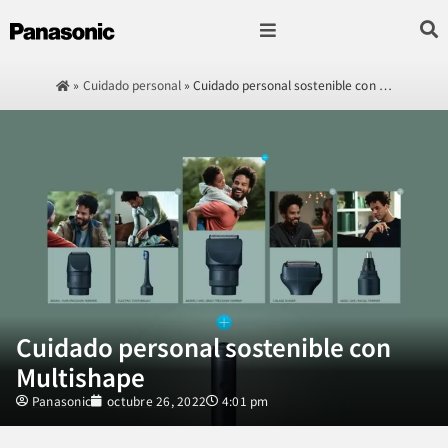
Fotografía & Video
Sonido & Música
Hogar & cocina
»
Cuidado personal
»
Cuidado personal sostenible con …
Cuidado personal sostenible con
Multishape
Panasonic
octubre 26, 2022
4:01 pm