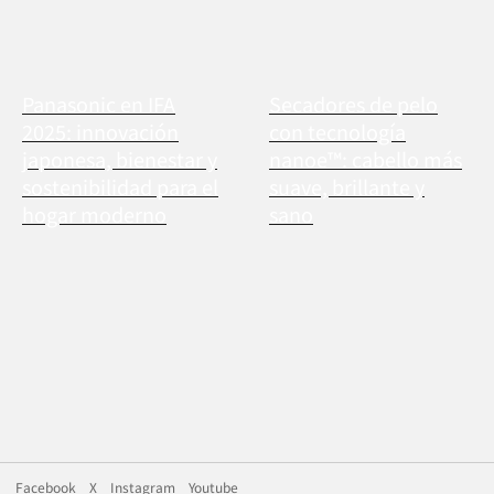
Panasonic en IFA
Secadores de pelo
2025: innovación
con tecnología
japonesa, bienestar y
nanoe™: cabello más
sostenibilidad para el
suave, brillante y
hogar moderno
sano
Facebook
X
Instagram
Youtube