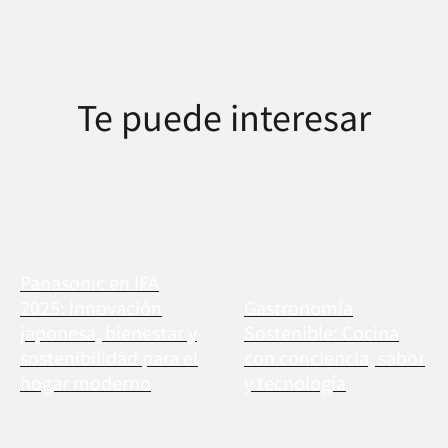
Te puede interesar
Panasonic en IFA
2025: innovación
Gastronomía
japonesa, bienestar y
Sostenible: Cocina
sostenibilidad para el
con conciencia, sabor
hogar moderno
y tecnología