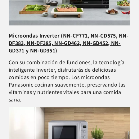
Microondas Inverter (NN-CF771, NN-CD575, NN-
DF383, NN-DF385, NN-GD462, NN-GD452, NN-
GD371 y NN-GD351)
Con su combinación de funciones, la tecnología
inteligente Inverter, disfrutarás de deliciosas
comidas en poco tiempo. Los microondas
Panasonic cocinan suavemente, preservando las
vitaminas y nutrientes vitales para una comida
sana.