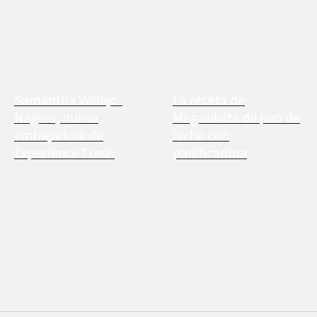
Samantha Vallejo-
La receta de
Nágera, nueva
Megasilvita de pan de
embajadora de
leche con
Experience Fresh
panificadora