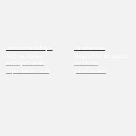
Samantha Vallejo-
La receta de
Nágera, nueva
Megasilvita de pan de
embajadora de
leche con
Experience Fresh
panificadora