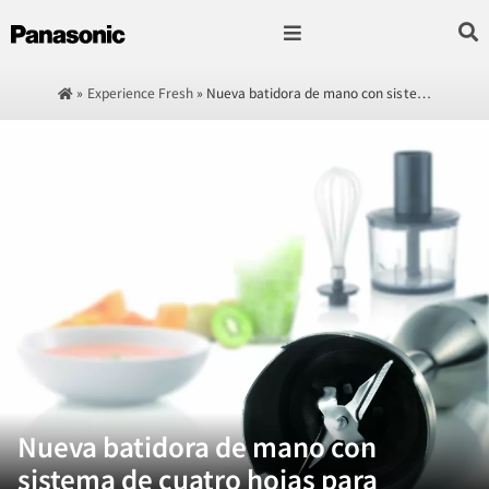
Fotografía & Video
Sonido & Música
Hogar & cocina
»
Experience Fresh
»
Nueva batidora de mano con siste…
Nueva batidora de mano con
sistema de cuatro hojas para