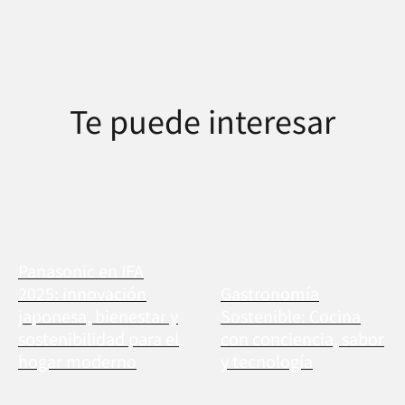
Te puede interesar
Panasonic en IFA
2025: innovación
Gastronomía
japonesa, bienestar y
Sostenible: Cocina
sostenibilidad para el
con conciencia, sabor
hogar moderno
y tecnología