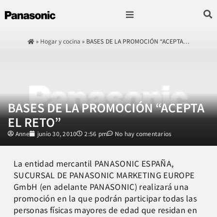
Fotografía & Video
Sonido & Música
Hogar & cocina
»
Hogar y cocina
»
BASES DE LA PROMOCIÓN “ACEPTA…
BASES DE LA PROMOCIÓN “ACEPTA
EL RETO”
Anne
junio 30, 2010
2:56 pm
No hay comentarios
La entidad mercantil PANASONIC ESPAÑA,
SUCURSAL DE PANASONIC MARKETING EUROPE
GmbH (en adelante PANASONIC) realizará una
promoción en la que podrán participar todas las
personas físicas mayores de edad que residan en