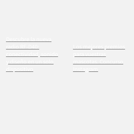
Descubre la nueva
radio RF-D40:
Los mejores premios
conectividad, sonido
para vuestras
y diseño en un solo
mascotas. Concurso
dispositivo
Instagram