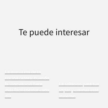
Te puede interesar
La nueva era de la
cocina casera: cuando
la innovación hace
La solución para tus
más fácil cocinar cada
sopas y cremas este
día
invierno