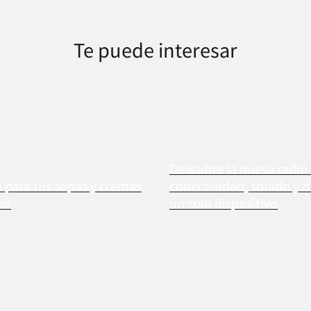
Te puede interesar
Descubre la nueva radio
n para tus sopas y cremas
conectividad, sonido y d
no
un solo dispositivo