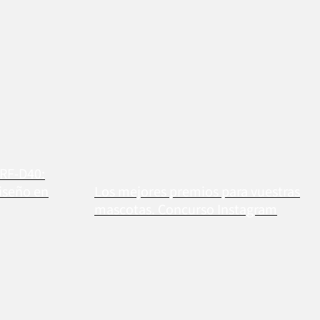
 RF-D40:
iseño en
Los mejores premios para vuestras
mascotas. Concurso Instagram