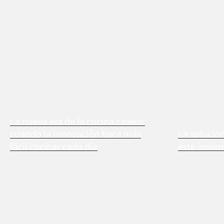
La nueva era de la cocina casera:
cuando la innovación hace más
La solució
fácil cocinar cada día
este invier