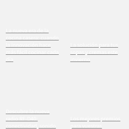
La nueva era de la
cocina casera: cuando
la innovación hace
La solución para tus
más fácil cocinar cada
sopas y cremas este
día
invierno
Descubre la nueva
radio RF-D40:
Los mejores premios
conectividad, sonido
para vuestras