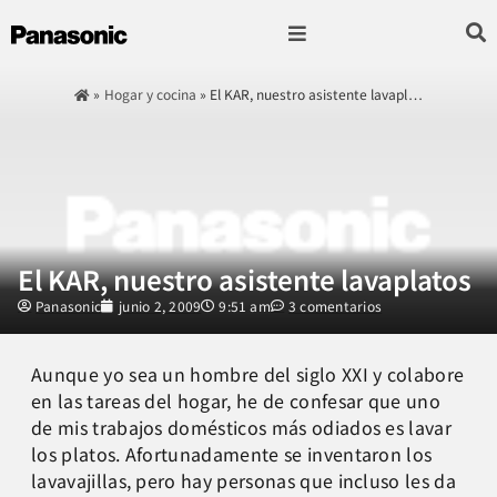
Fotografía & Video
Sonido & Música
Hogar & cocina
»
Hogar y cocina
»
El KAR, nuestro asistente lavapl…
El KAR, nuestro asistente lavaplatos
Panasonic
junio 2, 2009
9:51 am
3 comentarios
Aunque yo sea un hombre del siglo XXI y colabore
en las tareas del hogar, he de confesar que uno
de mis trabajos domésticos más odiados es lavar
los platos. Afortunadamente se inventaron los
lavavajillas, pero hay personas que incluso les da