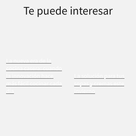
Te puede interesar
La nueva era de la
cocina casera: cuando
la innovación hace
La solución para tus
más fácil cocinar cada
sopas y cremas este
día
invierno