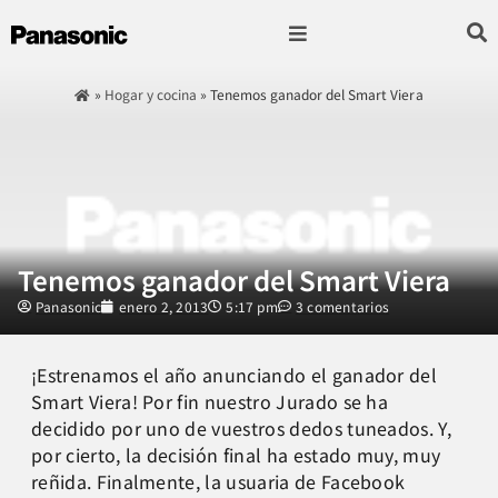
Fotografía & Video
Sonido & Música
Hogar & cocina
»
Hogar y cocina
»
Tenemos ganador del Smart Viera
Tenemos ganador del Smart Viera
Panasonic
enero 2, 2013
5:17 pm
3 comentarios
¡Estrenamos el año anunciando el ganador del
Smart Viera! Por fin nuestro Jurado se ha
decidido por uno de vuestros dedos tuneados. Y,
por cierto, la decisión final ha estado muy, muy
reñida. Finalmente, la usuaria de Facebook