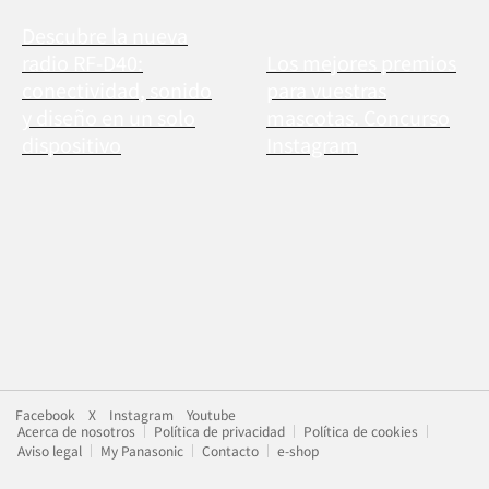
Descubre la nueva
radio RF-D40:
Los mejores premios
conectividad, sonido
para vuestras
y diseño en un solo
mascotas. Concurso
dispositivo
Instagram
Facebook
X
Instagram
Youtube
Acerca de nosotros
Política de privacidad
Política de cookies
Aviso legal
My Panasonic
Contacto
e-shop