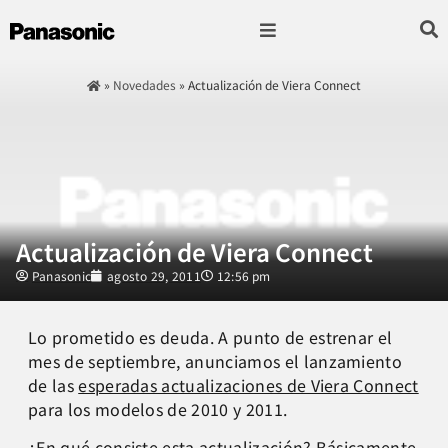
Fotografía & Video
Sonido & Música
Hogar & cocina
»
Novedades
»
Actualización de Viera Connect
Actualización de Viera Connect
Panasonic
agosto 29, 2011
12:56 pm
Lo prometido es deuda. A punto de estrenar el
mes de septiembre, anunciamos el lanzamiento
de las
esperadas actualizaciones de Viera Connect
para los modelos de 2010 y 2011.
¿En qué consiste esta actualización? Básicamente