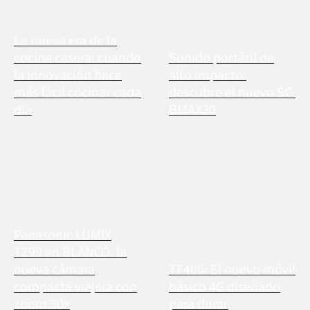
La nueva era de la
cocina casera: cuando
Sonido portátil de
la innovación hace
alto impacto:
más fácil cocinar cada
descubre el nuevo SC-
día
BMAX30
Panasonic LUMIX
TZ99 en BLANCO: la
nueva cámara
TF400: El nuevo móvil
compacta viajera con
básico 4G diseñado
zoom 30x
para durar