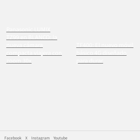
Panasonic LUMIX
TZ99 en BLANCO: la
nueva cámara
TF400: El nuevo móvil
compacta viajera con
básico 4G diseñado
zoom 30x
para durar
Facebook
X
Instagram
Youtube