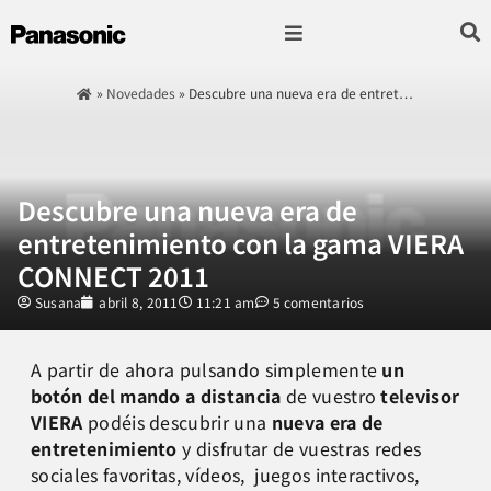
Fotografía & Video
Sonido & Música
Hogar & cocina
»
Novedades
»
Descubre una nueva era de entret…
Descubre una nueva era de
entretenimiento con la gama VIERA
CONNECT 2011
Susana
abril 8, 2011
11:21 am
5 comentarios
A partir de ahora pulsando simplemente
un
botón del mando a distancia
de vuestro
televisor
VIERA
podéis descubrir una
nueva era de
entretenimiento
y disfrutar de vuestras redes
sociales favoritas, vídeos, juegos interactivos,