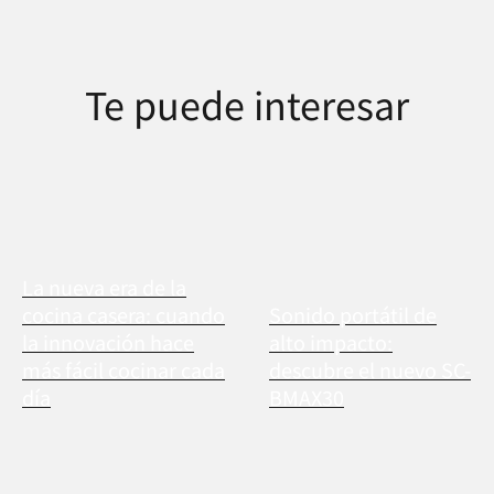
Te puede interesar
La nueva era de la
cocina casera: cuando
Sonido portátil de
la innovación hace
alto impacto:
más fácil cocinar cada
descubre el nuevo SC-
día
BMAX30