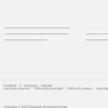
La nueva era de la cocina casera:
cuando la innovación hace más
Sonido por
fácil cocinar cada día
descubre 
Facebook
X
Instagram
Youtube
Acerca de nosotros
Política de privacidad
Política de cookies
Aviso le
Copyright © 2026 Panasonic Marketing Europe