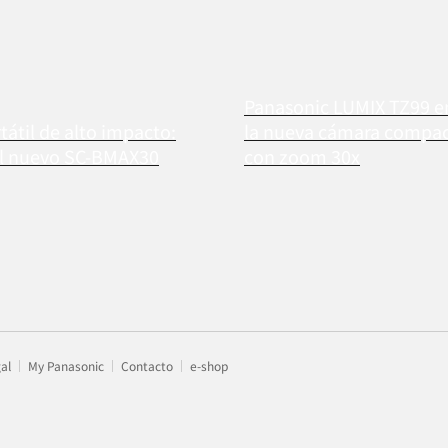
Panasonic LUMIX TZ99 
tátil de alto impacto:
la nueva cámara compact
el nuevo SC-BMAX30
con zoom 30x
gal
My Panasonic
Contacto
e-shop