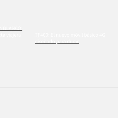
en BLANCO:
a viajera
TF400: El nuevo móvil básico 4G
diseñado para durar