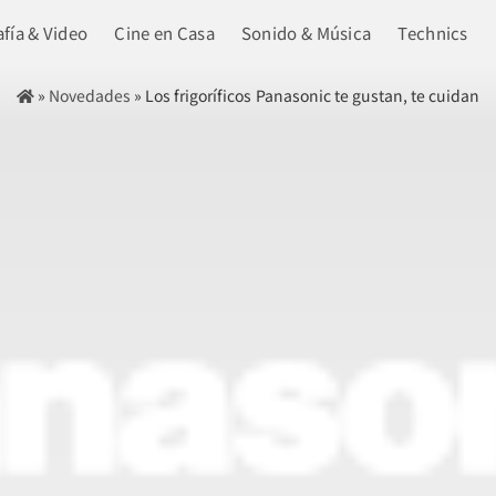
fía & Video
Cine en Casa
Sonido & Música
Technics
»
Novedades
»
Los frigoríficos Panasonic te gustan, te cuidan