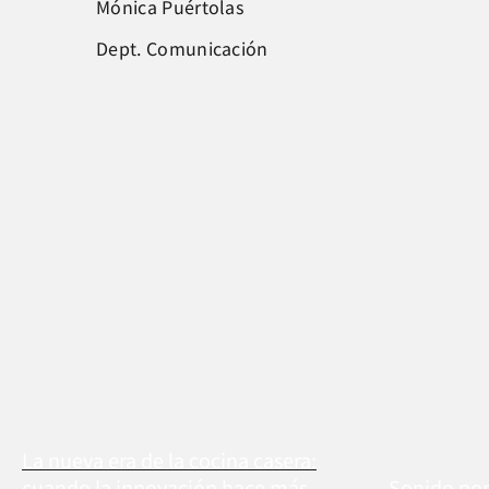
Mónica Puértolas
Dept. Comunicación
La nueva era de la cocina casera:
cuando la innovación hace más
Sonido por