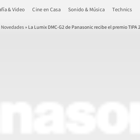
fía & Video
Cine en Casa
Sonido & Música
Technics
»
Novedades
»
La Lumix DMC-G2 de Panasonic recibe el premio TIPA 