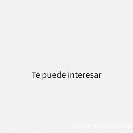
Te puede interesar
Panasonic LUMIX TZ99 
tátil de alto impacto:
la nueva cámara compact