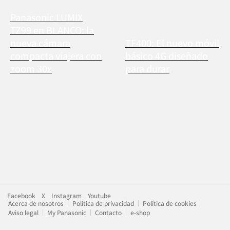
Panasonic LUMIX
TZ99 en BLANCO: la
nueva cámara
TF400: El nuevo móvil
compacta viajera con
básico 4G diseñado
zoom 30x
para durar
Facebook
X
Instagram
Youtube
Acerca de nosotros
Política de privacidad
Política de cookies
Aviso legal
My Panasonic
Contacto
e-shop