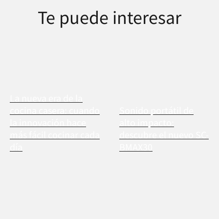
Te puede interesar
La nueva era de la
cocina casera: cuando
Sonido portátil de
la innovación hace
alto impacto:
más fácil cocinar cada
descubre el nuevo SC-
día
BMAX30