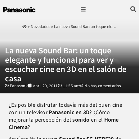
Fotografía & Video
Sonido & Música
Hogar & cocina
»
Novedades
»
La nueva Sound Bar: un toque ele…
La nueva Sound Bar: un toque
elegante y funcional para ver y
escuchar cine en 3D en el salón de
casa
Panasonic
abril 20, 2011
11:55 am
No hay comentarios
¿Es posible disfrutar todavía más del buen cine
con un televisor
Panasonic en 3D
? ¿Cómo
mejorar la percepción del
sonido
en el
Home
Cinema
?
Aquí tenéis la nueva
Sound Bar SC-HTB520
de