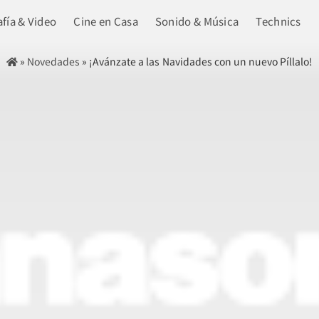
fía & Video
Cine en Casa
Sonido & Música
Technics
»
Novedades
»
¡Avánzate a las Navidades con un nuevo Píllalo!