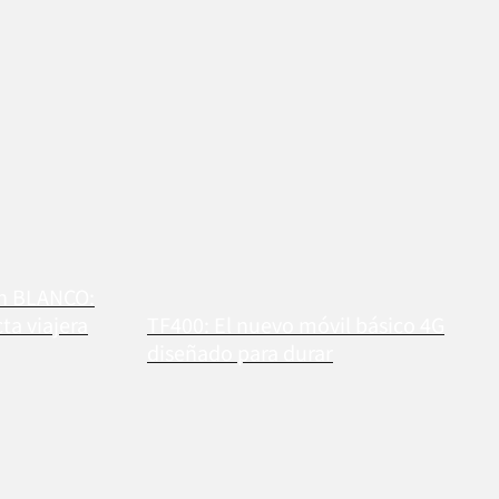
en BLANCO:
a viajera
TF400: El nuevo móvil básico 4G
diseñado para durar