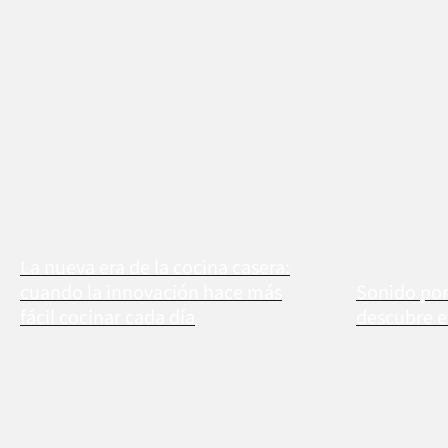
La nueva era de la cocina casera:
cuando la innovación hace más
Sonido por
fácil cocinar cada día
descubre 