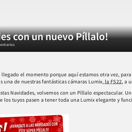
es con un nuevo Píllalo!
entarios
a llegado el momento porque aquí estamos otra vez, par
os una de nuestras fantásticas cámaras Lumix,
la FS22
, a 
estas Navidades, volvemos con un Píllalo espectacular. U
 los tuyos pasen a tener toda una Lumix elegante y funci