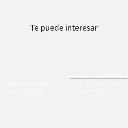
Te puede interesar
Panasonic LUMIX TZ99 
tátil de alto impacto:
la nueva cámara compact
el nuevo SC-BMAX30
con zoom 30x