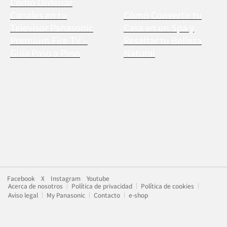
Cómo Ordenar
Canales en tu
Cómo Convertir tu
Televisor Panasonic
Casa en un Spa y
Premium Fire TV –
Resaltar tu Belleza
Guía Paso a Paso
Natural
Facebook
X
Instagram
Youtube
Acerca de nosotros
Política de privacidad
Política de cookies
Aviso legal
My Panasonic
Contacto
e-shop