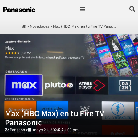
Fotografía & Video
Sonido & Música
Hogar & cocina
»
Novedades
»
Max (HBO Max) en tu Fire TV Pana…
Max (HBO Max) en tu Fire TV
Panasonic
Panasonic
mayo 21, 2024
1:09 pm