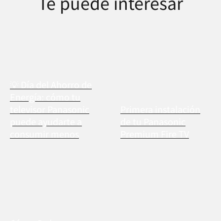
Te puede interesar
💡 Día del Ahorro de
Energía: cómo tu
televisor Panasonic
Primera instalación
puede ayudarte a
de tu Panasonic
consumir menos
Premium Fire TV