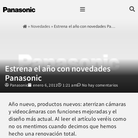
Fotografía & Video
Sonido & Música
Hogar & cocina
»
Novedades
»
Estrena el año con novedades Pa…
Estrena el año con novedades
Panasonic
Panasonic
enero 6, 2011
1:21 am
No hay comentarios
Año nuevo, productos nuevos: aterrizan cámaras
y videocámaras con funciones mejoradas y el
diseño más actual. Al leer el artículo veréis como
no os mentimos cuando decimos que hemos
hecho una renovación total.