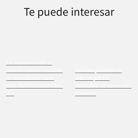
Te puede interesar
La nueva era de la
cocina casera: cuando
Sonido portátil de
la innovación hace
alto impacto:
más fácil cocinar cada
descubre el nuevo SC-
día
BMAX30