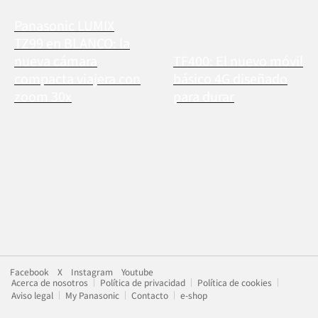
Panasonic LUMIX
TZ99 en BLANCO: la
nueva cámara
TF400: El nuevo móvil
compacta viajera con
básico 4G diseñado
zoom 30x
para durar
Facebook
X
Instagram
Youtube
Acerca de nosotros
Política de privacidad
Política de cookies
Aviso legal
My Panasonic
Contacto
e-shop