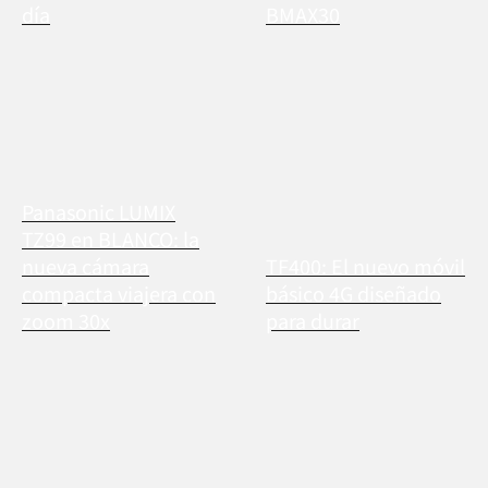
día
BMAX30
Panasonic LUMIX
TZ99 en BLANCO: la
nueva cámara
TF400: El nuevo móvil
compacta viajera con
básico 4G diseñado
zoom 30x
para durar