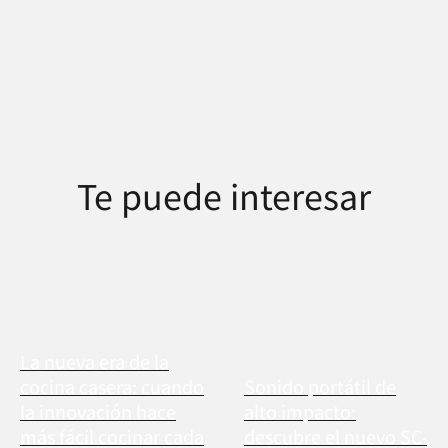
Te puede interesar
La nueva era de la
cocina casera: cuando
Sonido portátil de
la innovación hace
alto impacto:
más fácil cocinar cada
descubre el nuevo SC-