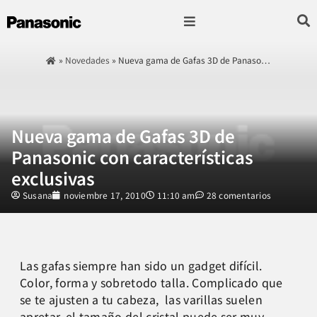
Fotografía & Video
Sonido & Música
Hogar & cocina
»
Novedades
»
Nueva gama de Gafas 3D de Panaso…
Nueva gama de Gafas 3D de
Panasonic con características
exclusivas
Susana
noviembre 17, 2010
11:10 am
28 comentarios
Las gafas siempre han sido un gadget difícil.
Color, forma y sobretodo talla. Complicado que
se te ajusten a tu cabeza, las varillas suelen
apretar, el tamaño del cristal puede ser muy