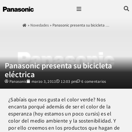
Fotografía & Video
Sonido & Música
Hogar & cocina
»
Novedades
»
Panasonic presenta su bicicleta …
Panasonic presenta su bicicleta
eléctrica
Panasonic
marzo 3, 2011
12:03 pm
6 comentarios
¿Sabíais que nos gusta el color verde? Nos
encanta porqué además de ser el color de la
esperanza (hoy estamos un poco cursis) es el
color del medio ambiente y la sostenibilidad. Y
por ello creemos en los productos que hagan de