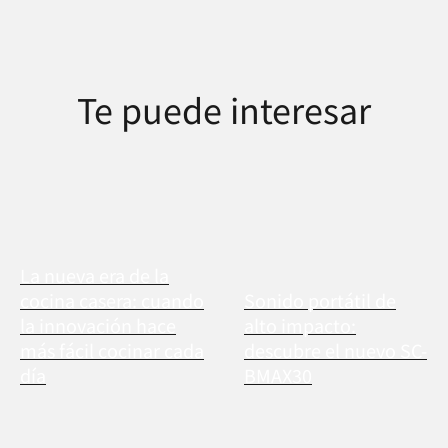
Te puede interesar
La nueva era de la
cocina casera: cuando
Sonido portátil de
la innovación hace
alto impacto:
más fácil cocinar cada
descubre el nuevo SC-
día
BMAX30