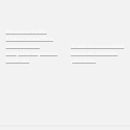
Panasonic LUMIX
TZ99 en BLANCO: la
nueva cámara
TF400: El nuevo móvil
compacta viajera con
básico 4G diseñado
zoom 30x
para durar