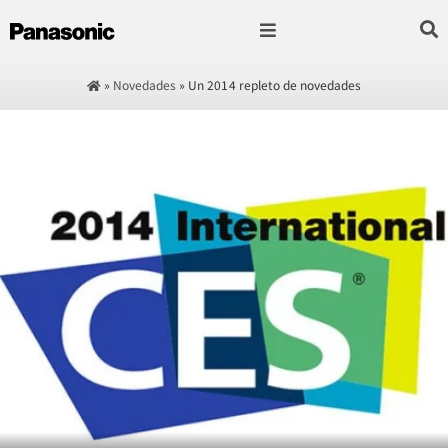
Fotografía & Video
Sonido & Música
Hogar & cocina
»
Novedades
»
Un 2014 repleto de novedades