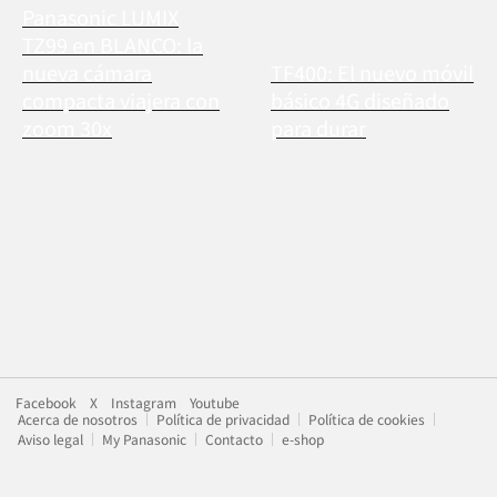
Panasonic LUMIX
TZ99 en BLANCO: la
nueva cámara
TF400: El nuevo móvil
compacta viajera con
básico 4G diseñado
zoom 30x
para durar
Facebook
X
Instagram
Youtube
Acerca de nosotros
Política de privacidad
Política de cookies
Aviso legal
My Panasonic
Contacto
e-shop