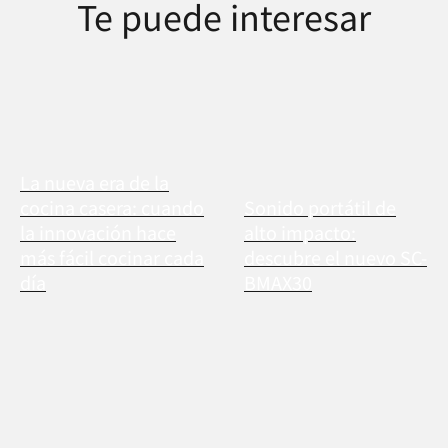
Te puede interesar
La nueva era de la
cocina casera: cuando
Sonido portátil de
la innovación hace
alto impacto:
más fácil cocinar cada
descubre el nuevo SC-
día
BMAX30